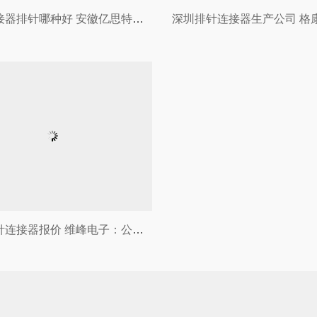
安徽连接器排针哪种好 安徽亿思特电子科技有限公司招聘
湖南排针连接器报价 维峰电子：公司给安费诺供应部分排针连接器，而安费诺占公司业务比重较小