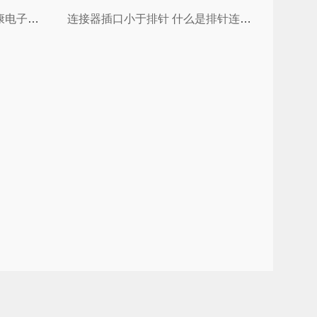
深圳排针连接器生产公司 格康电子携手世强硬创电商，推出排针，排母等连接器定制服务
连接器插口小于排针 什么是排针连接器